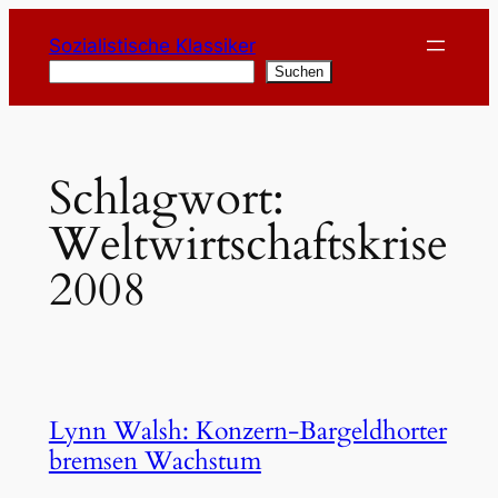
Zum
Sozialistische Klassiker
Inhalt
Suchen
Suchen
springen
Schlagwort:
Weltwirtschaftskrise
2008
Lynn Walsh: Konzern-Bargeldhorter
bremsen Wachstum