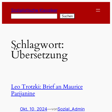
Zum
Sozialistische Klassiker
Inhalt
Suchen
Suchen
springen
Schlagwort:
Übersetzung
Leo Trotzki: Brief an Maurice
Parijanine
Okt. 10, 2024
—
Sozial_Admin
von