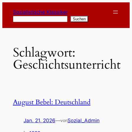
Zum
Sozialistische Klassiker
Inhalt
Suchen
Suchen
springen
Schlagwort:
Geschichtsunterricht
August Bebel: Deutschland
Jan. 21, 2026
—
Sozial_Admin
von