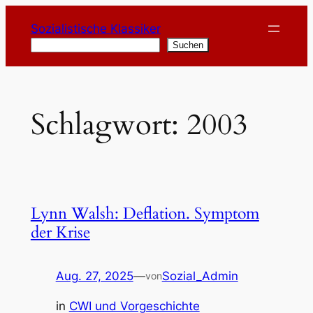
Zum
Sozialistische Klassiker
Inhalt
Suchen
Suchen
springen
Schlagwort:
2003
Lynn Walsh: Deflation. Symptom
der Krise
Aug. 27, 2025
—
Sozial_Admin
von
in
CWI und Vorgeschichte