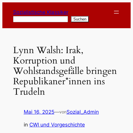
Zum
Sozialistische Klassiker
Inhalt
Suchen
Suchen
springen
Lynn Walsh: Irak,
Korruption und
Wohlstandsgefälle bringen
Republikaner*innen ins
Trudeln
Mai 16, 2025
—
Sozial_Admin
von
in
CWI und Vorgeschichte