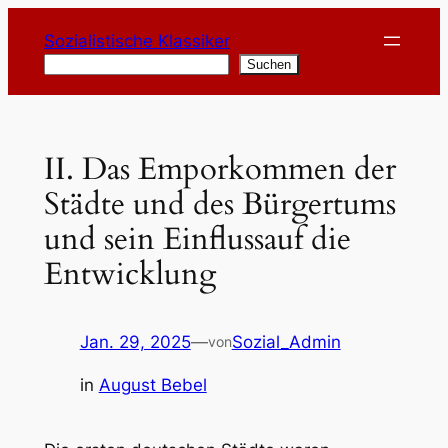
Zum
Sozialistische Klassiker
Inhalt
Suchen
Suchen
springen
II. Das Emporkommen der
Städte und des Bürgertums
und sein Einflussauf die
Entwicklung
Jan. 29, 2025
—
Sozial_Admin
von
in
August Bebel