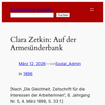
Zum
Sozialistische Klassiker
Inhalt
Suchen
Suchen
springen
Clara Zetkin: Auf der
Armesünderbank
März 12, 2026
—
Sozial_Admin
von
in
1896
[Nach „Die Gleichheit. Zeitschrift für die
Interessen der Arbeiterinnen“, 6. Jahrgang
Nr. 5, 4. März 1896, S. 33 f.]