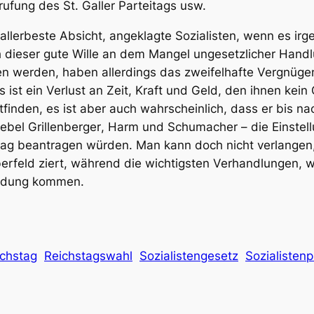
ufung des St. Galler Parteitags usw.
llerbeste Absicht, angeklagte Sozialisten, wenn es irge
ch dieser gute Wille an dem Mangel ungesetzlicher Han
hen werden, haben allerdings das zweifelhafte Vergnügen
st ein Verlust an Zeit, Kraft und Geld, den ihnen kein G
inden, es ist aber auch wahrscheinlich, dass er bis na
ebel
Grillenberger
,
Harm
und
Schumacher
– die Einste
ag beantragen würden. Man kann doch nicht verlangen, da
berfeld ziert, während die wichtigsten Verhandlungen, 
eidung kommen.
ichstag
Reichstagswahl
Sozialistengesetz
Sozialisten