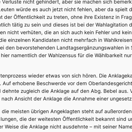
 Verluste nicht gehindert, aber sie machen sich bemerkl
euten würde es auch jetzt nicht fehlen, aber da spielt 
t der Öffentlichkeit zu treten, ohne ihre Existenz in Fra
ntlich tätig zu sein und dieses ist bei der Wahlagitati
n nicht verhüten, die an sich auch kein Fehler und kei
die einzelnen Kandidaten nicht mehrfach in Wahlkreisen
 bei den bevorstehenden Landtagsergänzungswahlen in
hier namentlich der Wahlzensus für die Wählbarkeit nur
istenprozess
wieder etwas von sich hören. Die Anklagek
. Auf erhobene Beschwerde vor dem Oberlandesgericht 
dehnte zugleich die Anklage auf den Abg. Bebel aus. V
 nach Ansicht der Anklage die Annahme einer ungesetzl
die meisten übrigen Angeklagten steht auf außerorden
lungen, die der weitesten Öffentlichkeit bekannt sind u
 Weise die Anklage nicht ausdehnte – mit seiner Name