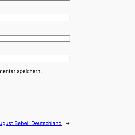
entar speichern.
ugust Bebel: Deutschland
→