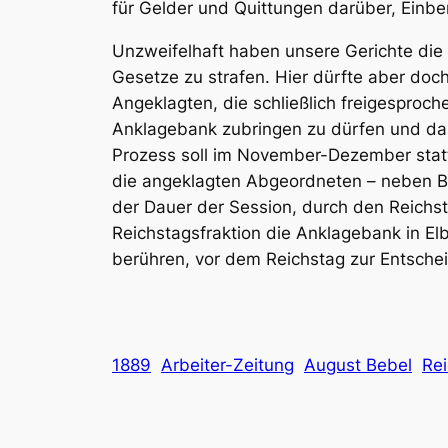
für Gelder und Quittungen darüber, Einber
Unzweifelhaft haben unsere Gerichte die a
Gesetze zu strafen. Hier dürfte aber do
Angeklagten, die schließlich freigesproc
Anklagebank zubringen zu dürfen und das i
Prozess soll im November-Dezember stattf
die angeklagten Abgeordneten – neben
B
der Dauer der Session, durch den Reichst
Reichstagsfraktion die Anklagebank in El
berühren, vor dem Reichstag zur Entsch
1889
Arbeiter-Zeitung
August Bebel
Re