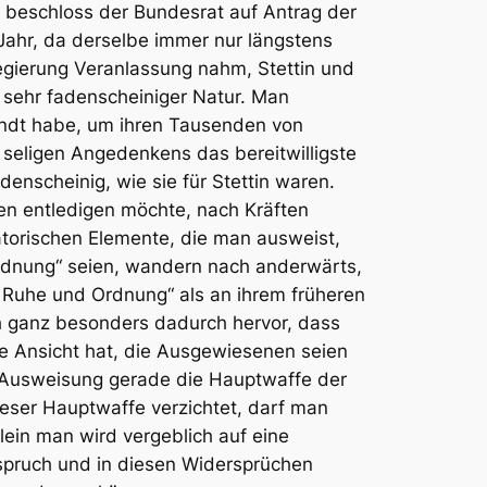
beschloss der Bundesrat auf Antrag der
Jahr, da derselbe immer nur längstens
egierung Veranlassung nahm, Stettin und
 sehr fadenscheiniger Natur. Man
wandt habe, um ihren Tausenden von
r seligen Angedenkens das bereitwilligste
enscheinig, wie sie für Stettin waren.
en entledigen möchte, nach Kräften
atorischen Elemente, die man ausweist,
Ordnung“ seien, wandern nach anderwärts,
he Ruhe und Ordnung“ als an ihrem früheren
h ganz besonders dadurch hervor, dass
e Ansicht hat,
die Ausgewiesenen seien
ie Ausweisung gerade die Hauptwaffe der
ieser Hauptwaffe verzichtet, darf man
ein man wird vergeblich auf eine
rspruch und in diesen Widersprüchen