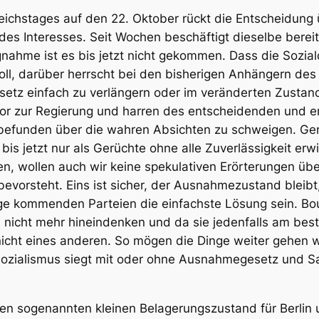
eichstages auf den 22. Oktober rückt die Entscheidung
es Interesses. Seit Wochen beschäftigt dieselbe bereit
ngnahme ist es bis jetzt nicht gekommen. Dass die Sozia
oll, darüber herrscht bei den bisherigen Anhängern d
setz einfach zu verlängern oder im veränderten Zustan
r zur Regierung und harren des entscheidenden und erl
ut befunden über die wahren Absichten zu schweigen. Ge
 bis jetzt nur als Gerüchte ohne alle Zuverlässigkeit e
hen, wollen auch wir keine spekulativen Erörterungen ü
vorsteht. Eins ist sicher, der Ausnahmezustand bleibt,
rage kommenden Parteien die einfachste Lösung sein. Bo
nicht mehr hineindenken und da sie jedenfalls am best
icht eines anderen. So mögen die Dinge weiter gehen w
r Sozialismus siegt mit oder ohne Ausnahmegesetz und S
 den sogenannten
kleinen Belagerungszustand für Berl