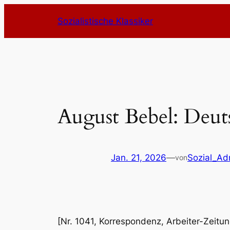
Zum
Sozialistische Klassiker
Inhalt
springen
August Bebel: Deut
Jan. 21, 2026
—
Sozial_Ad
von
[Nr. 1041, Korrespondenz, Arbeiter-Zeitun