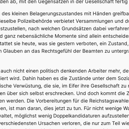
enden ab, mit den Gegensätzen in der Gesellschaft ferti
des kleinen Belagerungszustandes mit Händen greifbar
dieselbe Polizeibehörde verbietet Versammlungen und d
stzustellen, nach welchen Grundsätzen dabei verfahre
 ganz nebensächliche Momente sind allein entscheiden
attet sie heute, was sie gestern verboten, ein Zustand
n Glauben an das Rechtsgefühl der Beamten zu untergrab
auch nicht einen politisch denkenden Arbeiter mehr, d
iert wird.
Dahin haben es die Zustände unter dem Sozia
sche Verwüstung, die sie, im Eifer ihre Gesellschaft zu
en über sich selbst erschrecken. Und doch kommt die Ze
en werden. Die Vorbereitungen für die
Reichstagswahle
n, ist man daran, dies jetzt zu tun. Für nicht wenige W
ltet, möglichst wenig Doppelkandidaturen aufzustellen.
 verschiedensten Ursachen verloren, die nur zum Teil wi