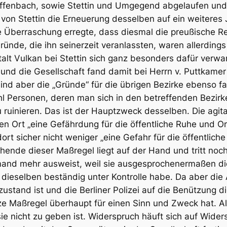
ffenbach
, sowie
Stettin und Umgegend
abgelaufen und 
on Stettin die Erneuerung desselben auf ein weiteres 
ge Überraschung erregte, dass diesmal die preußische R
nde, die ihn seinerzeit veranlassten, waren allerdings
talt Vulkan bei Stettin sich ganz besonders dafür ver
, und die Gesellschaft fand damit bei Herrn v. Puttkame
nd aber die „Gründe“ für die übrigen Bezirke ebenso fad
l Personen, deren man sich in den betreffenden Bezirk
u ruinieren. Das ist der Hauptzweck desselben. Die agit
en Ort „eine Gefährdung für die öffentliche Ruhe und 
rt sicher nicht weniger „eine Gefahr für die öffentlic
ende dieser Maßregel liegt auf der Hand und tritt noc
iemand mehr ausweist, weil sie ausgesprochenermaßen di
e dieselben beständig unter Kontrolle habe. Da aber d
stand ist und die Berliner Polizei auf die Benützung d
e Maßregel überhaupt für einen Sinn und Zweck hat. All
sie nicht zu geben ist. Widerspruch häuft sich auf Wide